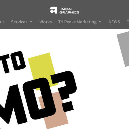
 us
Services
Works
Tri Peaks Marketing
NEWS
C